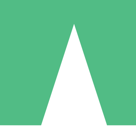
Individuelle Credit-Pakete
 nach Bedarf mit Download-Credits. Keine monatliche Verpflichtung er
1 Download
5 Downloads
10 Downloa
10
15
20
US$
00
US$
00
US$
0