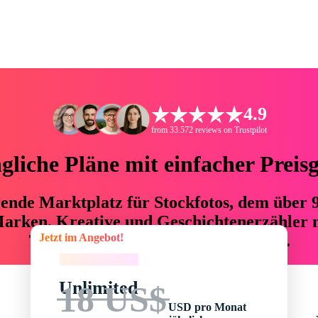
4.9
from 33.572 reviews on Trustpilot
liche Pläne mit einfacher Preis
hrende Marktplatz für Stockfotos, dem über
arken, Kreative und Geschichtenerzähler mi
Jetzt im Angebot!
76 % an Zeit und Budget einsparen.
Jetzt im Angebot!
Unlimited
18 US$
USD pro Monat