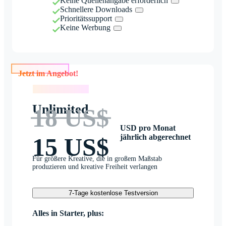
Keine Quellenangabe erforderlich
Schnellere Downloads
Prioritätssupport
Keine Werbung
Jetzt im Angebot!
Jetzt im Angebot!
Unlimited
18 US$
USD pro Monat
jährlich abgerechnet
15 US$
Für größere Kreative, die in großem Maßstab
produzieren und kreative Freiheit verlangen
7-Tage kostenlose Testversion
Alles in Starter, plus: