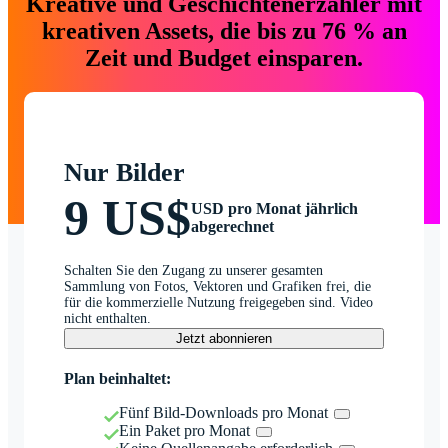
Kreative und Geschichtenerzähler mit
kreativen Assets, die bis zu 76 % an
Zeit und Budget einsparen.
Nur Bilder
9 US$
USD pro Monat jährlich
abgerechnet
Schalten Sie den Zugang zu unserer gesamten
Sammlung von Fotos, Vektoren und Grafiken frei, die
für die kommerzielle Nutzung freigegeben sind. Video
nicht enthalten.
Jetzt abonnieren
Plan beinhaltet:
Fünf Bild-Downloads pro Monat
Ein Paket pro Monat