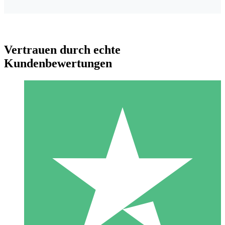
Vertrauen durch echte
Kundenbewertungen
Individuelle Credit-Pakete
Zahlen Sie nach Bedarf mit Download-Credits. Keine
monatliche Verpflichtung erforderlich.
1 Download
10
US$
00