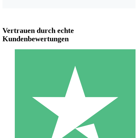
Vertrauen durch echte
Kundenbewertungen
Individuelle Credit-Pakete
Zahlen Sie nach Bedarf mit Download-Credits. Keine
monatliche Verpflichtung erforderlich.
1 Download
10
US$
00