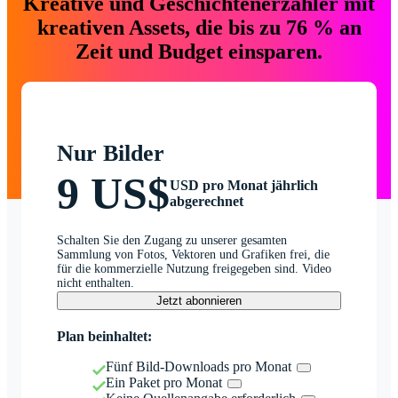
Kreative und Geschichtenerzähler mit
kreativen Assets, die bis zu 76 % an
Zeit und Budget einsparen.
Nur Bilder
9 US$
USD pro Monat jährlich
abgerechnet
Schalten Sie den Zugang zu unserer gesamten
Sammlung von Fotos, Vektoren und Grafiken frei, die
für die kommerzielle Nutzung freigegeben sind. Video
nicht enthalten.
Jetzt abonnieren
Plan beinhaltet:
Fünf Bild-Downloads pro Monat
Ein Paket pro Monat