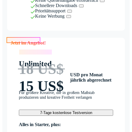
Keine Quellenangabe erforderlich
Schnellere Downloads
Prioritätssupport
Keine Werbung
Jetzt im Angebot!
Jetzt im Angebot!
Unlimited
18 US$
USD pro Monat
jährlich abgerechnet
15 US$
Für größere Kreative, die in großem Maßstab
produzieren und kreative Freiheit verlangen
7-Tage kostenlose Testversion
Alles in Starter, plus: