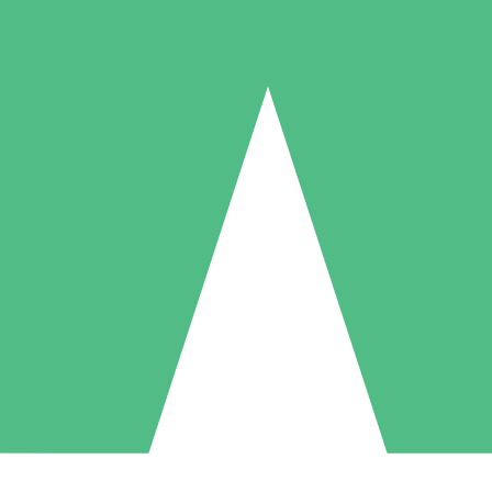
Individuelle Credit-Pakete
 nach Bedarf mit Download-Credits. Keine monatliche Verpflichtung er
1 Download
5 Downloads
10 Downloa
10
15
20
US$
00
US$
00
US$
0