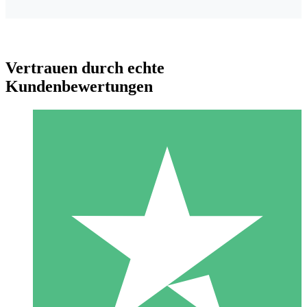
Vertrauen durch echte
Kundenbewertungen
Individuelle Credit-Pakete
Zahlen Sie nach Bedarf mit Download-Credits. Keine
monatliche Verpflichtung erforderlich.
1 Download
10
US$
00