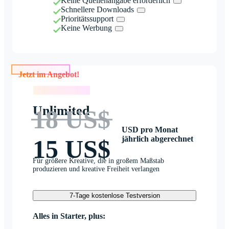
Keine Quellenangabe erforderlich
Schnellere Downloads
Prioritätssupport
Keine Werbung
Jetzt im Angebot!
Jetzt im Angebot!
Unlimited
18 US$
USD pro Monat
jährlich abgerechnet
15 US$
Für größere Kreative, die in großem Maßstab
produzieren und kreative Freiheit verlangen
7-Tage kostenlose Testversion
Alles in Starter, plus: