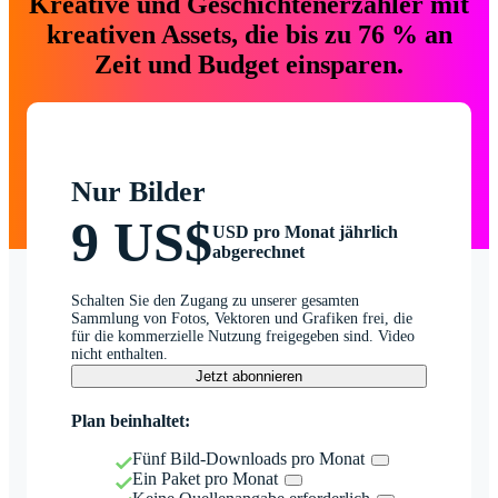
Kreative und Geschichtenerzähler mit
kreativen Assets, die bis zu 76 % an
Zeit und Budget einsparen.
Nur Bilder
9 US$
USD pro Monat jährlich
abgerechnet
Schalten Sie den Zugang zu unserer gesamten
Sammlung von Fotos, Vektoren und Grafiken frei, die
für die kommerzielle Nutzung freigegeben sind. Video
nicht enthalten.
Jetzt abonnieren
Plan beinhaltet:
Fünf Bild-Downloads pro Monat
Ein Paket pro Monat