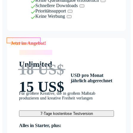
Keine Quellenangabe erforderlich
Schnellere Downloads
Prioritätssupport
Keine Werbung
Jetzt im Angebot!
Jetzt im Angebot!
Unlimited
18 US$
USD pro Monat
jährlich abgerechnet
15 US$
Für größere Kreative, die in großem Maßstab
produzieren und kreative Freiheit verlangen
7-Tage kostenlose Testversion
Alles in Starter, plus: