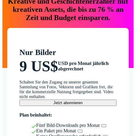
Kreative und Geschichtenerzähler mit
kreativen Assets, die bis zu 76 % an
Zeit und Budget einsparen.
Nur Bilder
9 US$
USD pro Monat jährlich
abgerechnet
Schalten Sie den Zugang zu unserer gesamten
Sammlung von Fotos, Vektoren und Grafiken frei, die
für die kommerzielle Nutzung freigegeben sind. Video
nicht enthalten.
Jetzt abonnieren
Plan beinhaltet:
Fünf Bild-Downloads pro Monat
Ein Paket pro Monat