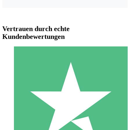
Vertrauen durch echte
Kundenbewertungen
Individuelle Credit-Pakete
Zahlen Sie nach Bedarf mit Download-Credits. Keine
monatliche Verpflichtung erforderlich.
1 Download
10
US$
00