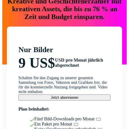
Kreative und Geschichtenerzähler mit
kreativen Assets, die bis zu 76 % an
Zeit und Budget einsparen.
Nur Bilder
9 US$
USD pro Monat jährlich
abgerechnet
Schalten Sie den Zugang zu unserer gesamten
Sammlung von Fotos, Vektoren und Grafiken frei, die
für die kommerzielle Nutzung freigegeben sind. Video
nicht enthalten.
Jetzt abonnieren
Plan beinhaltet:
Fünf Bild-Downloads pro Monat
Ein Paket pro Monat