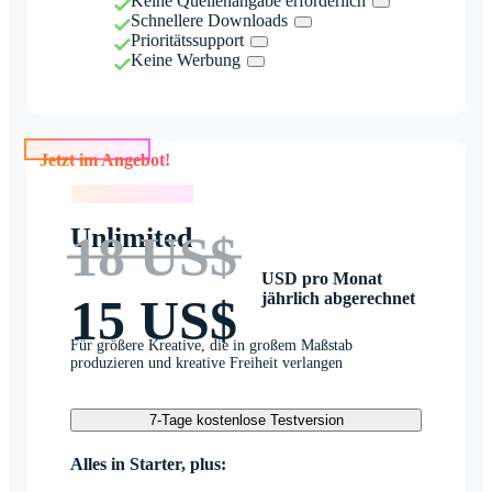
Keine Quellenangabe erforderlich
Schnellere Downloads
Prioritätssupport
Keine Werbung
Jetzt im Angebot!
Jetzt im Angebot!
Unlimited
18 US$
USD pro Monat
jährlich abgerechnet
15 US$
Für größere Kreative, die in großem Maßstab
produzieren und kreative Freiheit verlangen
7-Tage kostenlose Testversion
Alles in Starter, plus: