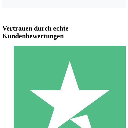
Vertrauen durch echte
Kundenbewertungen
Individuelle Credit-Pakete
Zahlen Sie nach Bedarf mit Download-Credits. Keine
monatliche Verpflichtung erforderlich.
1 Download
10
US$
00