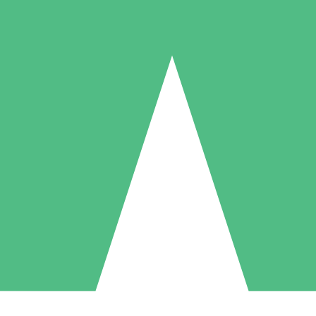
Individuelle Credit-Pakete
 nach Bedarf mit Download-Credits. Keine monatliche Verpflichtung er
1 Download
5 Downloads
10 Downloa
10
15
20
US$
00
US$
00
US$
0