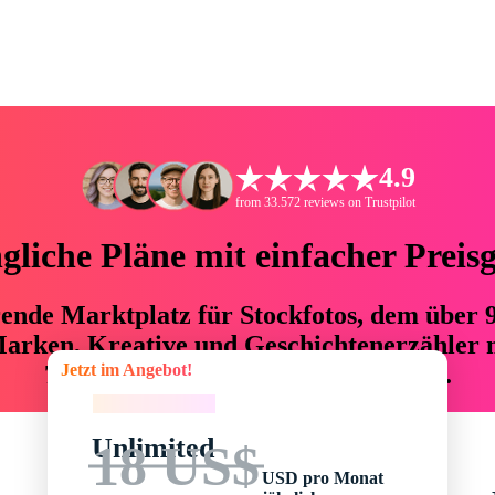
4.9
from 33.572 reviews on Trustpilot
liche Pläne mit einfacher Preis
hrende Marktplatz für Stockfotos, dem über
arken, Kreative und Geschichtenerzähler mi
Jetzt im Angebot!
76 % an Zeit und Budget einsparen.
Jetzt im Angebot!
Unlimited
18 US$
USD pro Monat