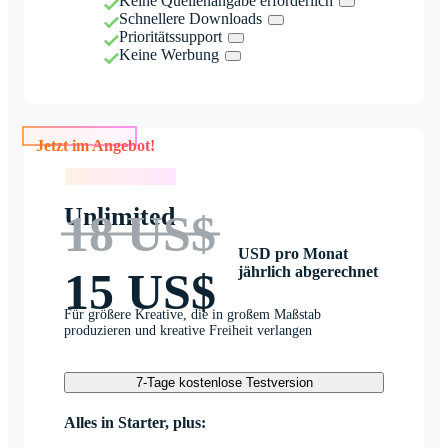
Keine Quellenangabe erforderlich
Schnellere Downloads
Prioritätssupport
Keine Werbung
Jetzt im Angebot!
Jetzt im Angebot!
Unlimited
18 US$
USD pro Monat
jährlich abgerechnet
15 US$
Für größere Kreative, die in großem Maßstab
produzieren und kreative Freiheit verlangen
7-Tage kostenlose Testversion
Alles in Starter, plus: