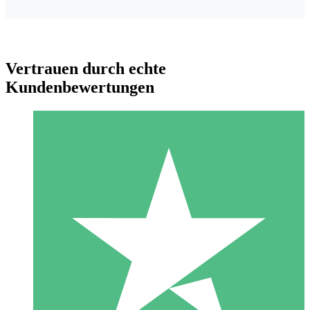
Vertrauen durch echte
Kundenbewertungen
Individuelle Credit-Pakete
Zahlen Sie nach Bedarf mit Download-Credits. Keine
monatliche Verpflichtung erforderlich.
1 Download
10
US$
00