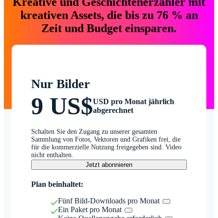
Kreative und Geschichtenerzähler mit
kreativen Assets, die bis zu 76 % an
Zeit und Budget einsparen.
Nur Bilder
9 US$
USD pro Monat jährlich
abgerechnet
Schalten Sie den Zugang zu unserer gesamten
Sammlung von Fotos, Vektoren und Grafiken frei, die
für die kommerzielle Nutzung freigegeben sind. Video
nicht enthalten.
Jetzt abonnieren
Plan beinhaltet:
Fünf Bild-Downloads pro Monat
Ein Paket pro Monat