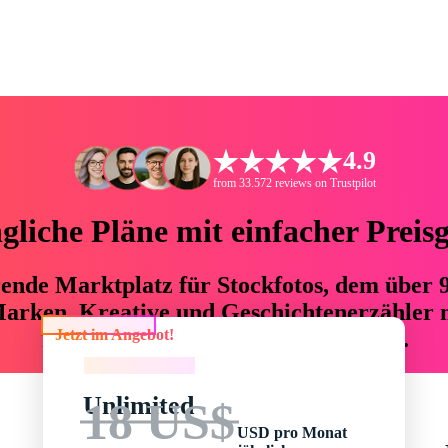
4.9
from 33.572 reviews on Trustpilot
liche Pläne mit einfacher Preis
hrende Marktplatz für Stockfotos, dem über
arken, Kreative und Geschichtenerzähler mi
Jetzt im Angebot!
76 % an Zeit und Budget einsparen.
Jetzt im Angebot!
Unlimited
18 US$
USD pro Monat