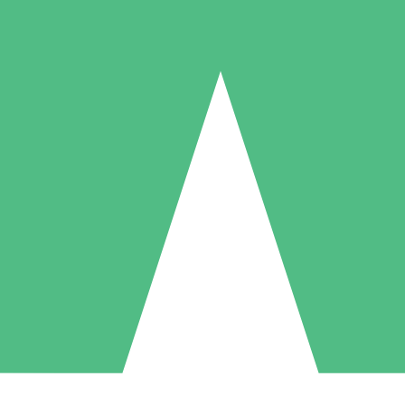
Individuelle Credit-Pakete
 nach Bedarf mit Download-Credits. Keine monatliche Verpflichtung er
1 Download
5 Downloads
10 Downloa
10
15
20
US$
00
US$
00
US$
0