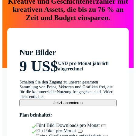
Kreative und Geschichtenerzähler mit
kreativen Assets, die bis zu 76 % an
Zeit und Budget einsparen.
Nur Bilder
9 US$
USD pro Monat jährlich
abgerechnet
Schalten Sie den Zugang zu unserer gesamten
Sammlung von Fotos, Vektoren und Grafiken frei, die
für die kommerzielle Nutzung freigegeben sind. Video
nicht enthalten.
Jetzt abonnieren
Plan beinhaltet:
Fünf Bild-Downloads pro Monat
Ein Paket pro Monat