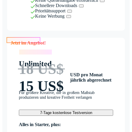
Keine Quellenangabe erforderlich
Schnellere Downloads
Prioritätssupport
Keine Werbung
Jetzt im Angebot!
Jetzt im Angebot!
Unlimited
18 US$
USD pro Monat
jährlich abgerechnet
15 US$
Für größere Kreative, die in großem Maßstab
produzieren und kreative Freiheit verlangen
7-Tage kostenlose Testversion
Alles in Starter, plus: