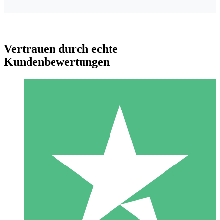
Vertrauen durch echte
Kundenbewertungen
Individuelle Credit-Pakete
Zahlen Sie nach Bedarf mit Download-Credits. Keine
monatliche Verpflichtung erforderlich.
1 Download
10
US$
00