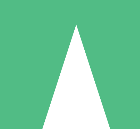
Individuelle Credit-Pakete
 nach Bedarf mit Download-Credits. Keine monatliche Verpflichtung er
1 Download
5 Downloads
10 Downloa
10
15
20
US$
00
US$
00
US$
0