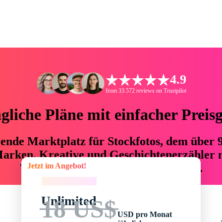
4.9
from 33.572 reviews on Trustpilot
liche Pläne mit einfacher Preis
hrende Marktplatz für Stockfotos, dem über
arken, Kreative und Geschichtenerzähler mi
Jetzt im Angebot!
76 % an Zeit und Budget einsparen.
Jetzt im Angebot!
Unlimited
18 US$
USD pro Monat