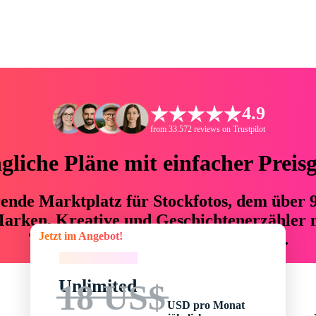
4.9
from 33.572 reviews on Trustpilot
liche Pläne mit einfacher Preis
hrende Marktplatz für Stockfotos, dem über
arken, Kreative und Geschichtenerzähler mi
Jetzt im Angebot!
76 % an Zeit und Budget einsparen.
Jetzt im Angebot!
Unlimited
18 US$
USD pro Monat