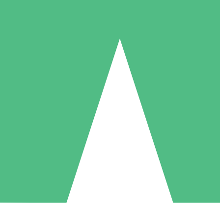
Individuelle Credit-Pakete
 nach Bedarf mit Download-Credits. Keine monatliche Verpflichtung er
1 Download
5 Downloads
10 Downloa
10
15
20
US$
00
US$
00
US$
0