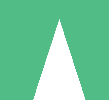
Individuelle Credit-Pakete
 nach Bedarf mit Download-Credits. Keine monatliche Verpflichtung er
1 Download
5 Downloads
10 Downloa
10
15
20
US$
00
US$
00
US$
0