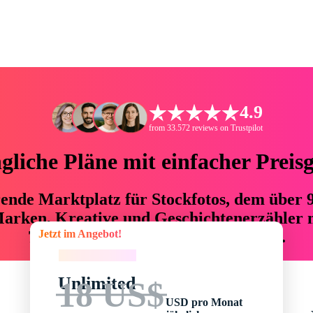
4.9
from 33.572 reviews on Trustpilot
liche Pläne mit einfacher Preis
hrende Marktplatz für Stockfotos, dem über
arken, Kreative und Geschichtenerzähler mi
Jetzt im Angebot!
76 % an Zeit und Budget einsparen.
Jetzt im Angebot!
Unlimited
18 US$
USD pro Monat