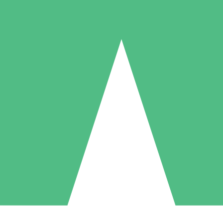
Individuelle Credit-Pakete
 nach Bedarf mit Download-Credits. Keine monatliche Verpflichtung er
1 Download
5 Downloads
10 Downloa
10
15
20
US$
00
US$
00
US$
0