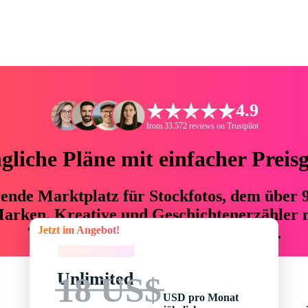
4.9
from 33.572 reviews on Trustpilot
liche Pläne mit einfacher Preis
hrende Marktplatz für Stockfotos, dem über
arken, Kreative und Geschichtenerzähler mi
Jetzt im Angebot!
76 % an Zeit und Budget einsparen.
Jetzt im Angebot!
Unlimited
18 US$
USD pro Monat