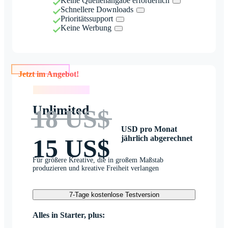
Keine Quellenangabe erforderlich
Schnellere Downloads
Prioritätssupport
Keine Werbung
Jetzt im Angebot!
Jetzt im Angebot!
Unlimited
18 US$
USD pro Monat
jährlich abgerechnet
15 US$
Für größere Kreative, die in großem Maßstab
produzieren und kreative Freiheit verlangen
7-Tage kostenlose Testversion
Alles in Starter, plus: