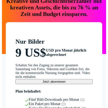
Kreative und Geschichtenerzähler mit
kreativen Assets, die bis zu 76 % an
Zeit und Budget einsparen.
Nur Bilder
9 US$
USD pro Monat jährlich
abgerechnet
Schalten Sie den Zugang zu unserer gesamten
Sammlung von Fotos, Vektoren und Grafiken frei, die
für die kommerzielle Nutzung freigegeben sind. Video
nicht enthalten.
Jetzt abonnieren
Plan beinhaltet:
Fünf Bild-Downloads pro Monat
Ein Paket pro Monat