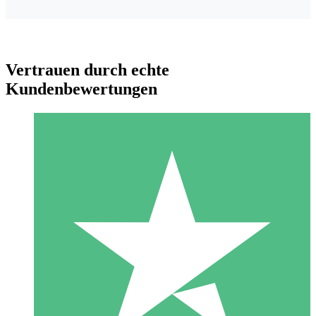
Vertrauen durch echte
Kundenbewertungen
Individuelle Credit-Pakete
Zahlen Sie nach Bedarf mit Download-Credits. Keine
monatliche Verpflichtung erforderlich.
1 Download
10
US$
00