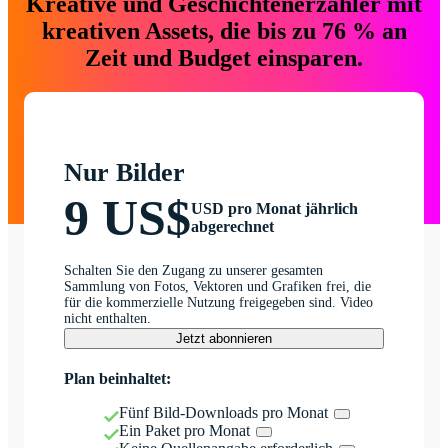
Kreative und Geschichtenerzähler mit
kreativen Assets, die bis zu 76 % an
Zeit und Budget einsparen.
Nur Bilder
9 US$
USD pro Monat jährlich
abgerechnet
Schalten Sie den Zugang zu unserer gesamten
Sammlung von Fotos, Vektoren und Grafiken frei, die
für die kommerzielle Nutzung freigegeben sind. Video
nicht enthalten.
Jetzt abonnieren
Plan beinhaltet:
Fünf Bild-Downloads pro Monat
Ein Paket pro Monat