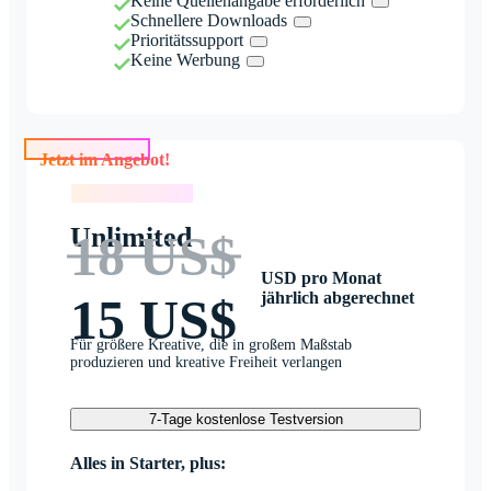
Keine Quellenangabe erforderlich
Schnellere Downloads
Prioritätssupport
Keine Werbung
Jetzt im Angebot!
Jetzt im Angebot!
Unlimited
18 US$
USD pro Monat
jährlich abgerechnet
15 US$
Für größere Kreative, die in großem Maßstab
produzieren und kreative Freiheit verlangen
7-Tage kostenlose Testversion
Alles in Starter, plus: