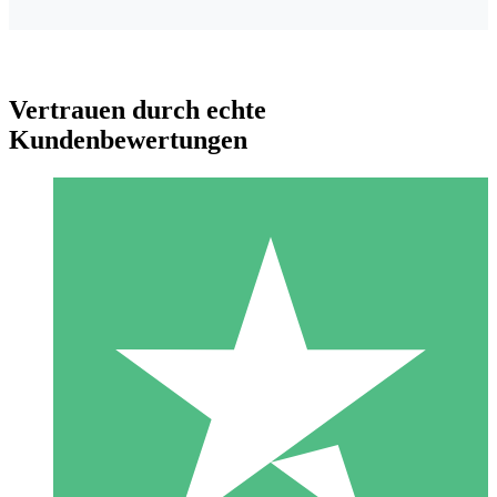
Vertrauen durch echte
Kundenbewertungen
Individuelle Credit-Pakete
Zahlen Sie nach Bedarf mit Download-Credits. Keine
monatliche Verpflichtung erforderlich.
1 Download
10
US$
00