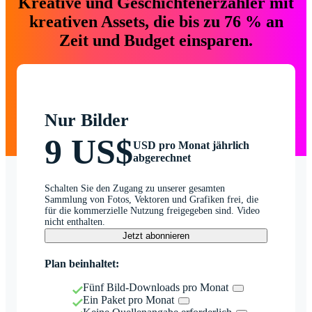
Kreative und Geschichtenerzähler mit
kreativen Assets, die bis zu 76 % an
Zeit und Budget einsparen.
Nur Bilder
9 US$
USD pro Monat jährlich
abgerechnet
Schalten Sie den Zugang zu unserer gesamten
Sammlung von Fotos, Vektoren und Grafiken frei, die
für die kommerzielle Nutzung freigegeben sind. Video
nicht enthalten.
Jetzt abonnieren
Plan beinhaltet:
Fünf Bild-Downloads pro Monat
Ein Paket pro Monat