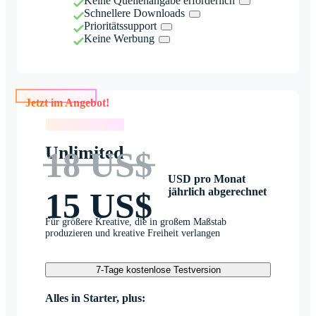
Keine Quellenangabe erforderlich
Schnellere Downloads
Prioritätssupport
Keine Werbung
Jetzt im Angebot!
Jetzt im Angebot!
Unlimited
18 US$
USD pro Monat
jährlich abgerechnet
15 US$
Für größere Kreative, die in großem Maßstab
produzieren und kreative Freiheit verlangen
7-Tage kostenlose Testversion
Alles in Starter, plus: