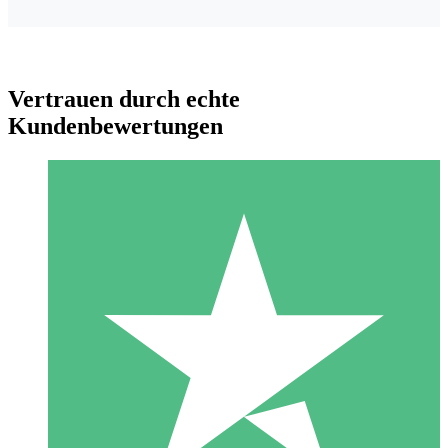
Vertrauen durch echte
Kundenbewertungen
Individuelle Credit-Pakete
Zahlen Sie nach Bedarf mit Download-Credits. Keine
monatliche Verpflichtung erforderlich.
1 Download
10
US$
00