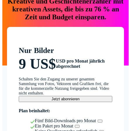
Kreative und Geschichtenerzähler mit
kreativen Assets, die bis zu 76 % an
Zeit und Budget einsparen.
Nur Bilder
9 US$
USD pro Monat jährlich
abgerechnet
Schalten Sie den Zugang zu unserer gesamten
Sammlung von Fotos, Vektoren und Grafiken frei, die
für die kommerzielle Nutzung freigegeben sind. Video
nicht enthalten.
Jetzt abonnieren
Plan beinhaltet:
Fünf Bild-Downloads pro Monat
Ein Paket pro Monat