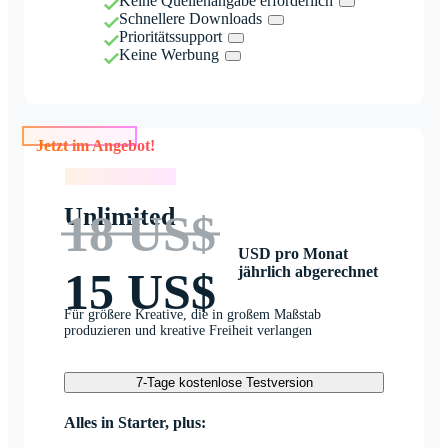
Keine Quellenangabe erforderlich
Schnellere Downloads
Prioritätssupport
Keine Werbung
Jetzt im Angebot!
Jetzt im Angebot!
Unlimited
18 US$
USD pro Monat
jährlich abgerechnet
15 US$
Für größere Kreative, die in großem Maßstab
produzieren und kreative Freiheit verlangen
7-Tage kostenlose Testversion
Alles in Starter, plus: