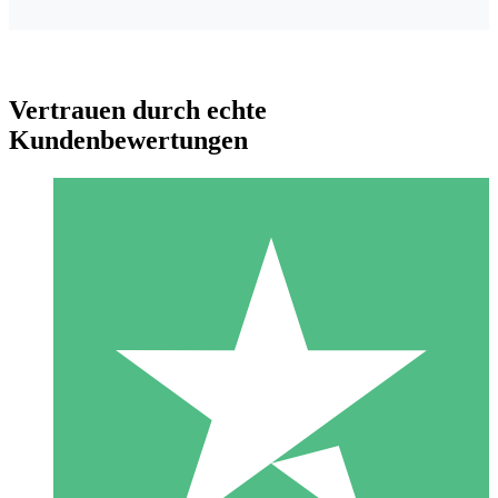
Vertrauen durch echte
Kundenbewertungen
Individuelle Credit-Pakete
Zahlen Sie nach Bedarf mit Download-Credits. Keine
monatliche Verpflichtung erforderlich.
1 Download
10
US$
00