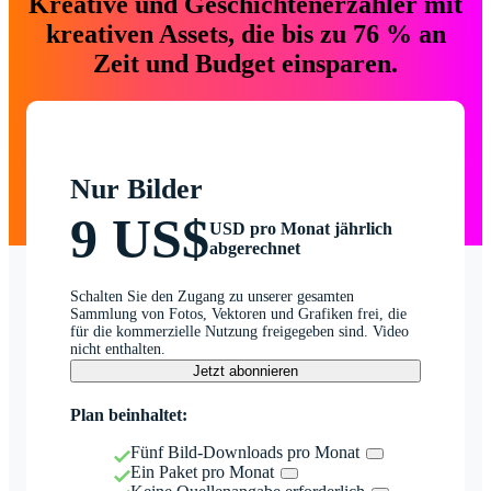
Kreative und Geschichtenerzähler mit
kreativen Assets, die bis zu 76 % an
Zeit und Budget einsparen.
Nur Bilder
9 US$
USD pro Monat jährlich
abgerechnet
Schalten Sie den Zugang zu unserer gesamten
Sammlung von Fotos, Vektoren und Grafiken frei, die
für die kommerzielle Nutzung freigegeben sind. Video
nicht enthalten.
Jetzt abonnieren
Plan beinhaltet:
Fünf Bild-Downloads pro Monat
Ein Paket pro Monat