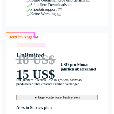
Keine Quellenangabe erforderlich
Schnellere Downloads
Prioritätssupport
Keine Werbung
Jetzt im Angebot!
Jetzt im Angebot!
Unlimited
18 US$
USD pro Monat
jährlich abgerechnet
15 US$
Für größere Kreative, die in großem Maßstab
produzieren und kreative Freiheit verlangen
7-Tage kostenlose Testversion
Alles in Starter, plus: