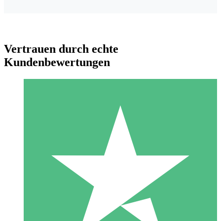
Vertrauen durch echte
Kundenbewertungen
Individuelle Credit-Pakete
Zahlen Sie nach Bedarf mit Download-Credits. Keine
monatliche Verpflichtung erforderlich.
1 Download
10
US$
00