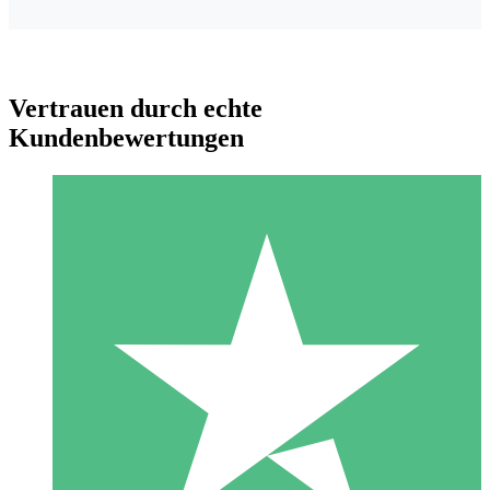
Vertrauen durch echte
Kundenbewertungen
Individuelle Credit-Pakete
Zahlen Sie nach Bedarf mit Download-Credits. Keine
monatliche Verpflichtung erforderlich.
1 Download
10
US$
00