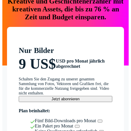
Kreative und Geschichtenerzähler mit
kreativen Assets, die bis zu 76 % an
Zeit und Budget einsparen.
Nur Bilder
9 US$
USD pro Monat jährlich
abgerechnet
Schalten Sie den Zugang zu unserer gesamten
Sammlung von Fotos, Vektoren und Grafiken frei, die
für die kommerzielle Nutzung freigegeben sind. Video
nicht enthalten.
Jetzt abonnieren
Plan beinhaltet:
Fünf Bild-Downloads pro Monat
Ein Paket pro Monat