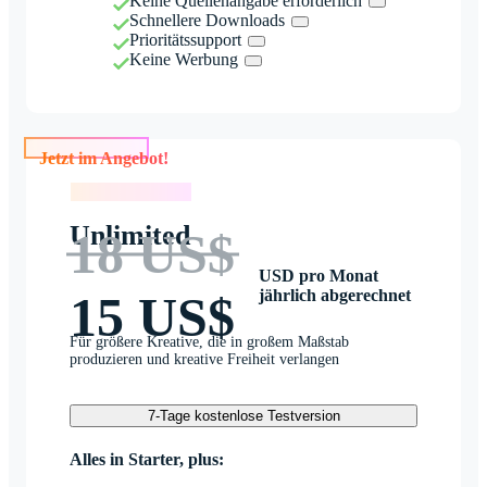
Keine Quellenangabe erforderlich
Schnellere Downloads
Prioritätssupport
Keine Werbung
Jetzt im Angebot!
Jetzt im Angebot!
Unlimited
18 US$
USD pro Monat
jährlich abgerechnet
15 US$
Für größere Kreative, die in großem Maßstab
produzieren und kreative Freiheit verlangen
7-Tage kostenlose Testversion
Alles in Starter, plus: