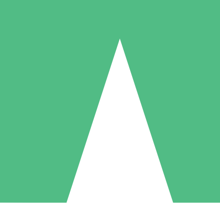
Individuelle Credit-Pakete
 nach Bedarf mit Download-Credits. Keine monatliche Verpflichtung er
1 Download
5 Downloads
10 Downloa
10
15
20
US$
00
US$
00
US$
0