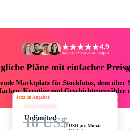
4.9
from 33.572 reviews on Trustpilot
liche Pläne mit einfacher Preis
hrende Marktplatz für Stockfotos, dem über
arken, Kreative und Geschichtenerzähler mi
Jetzt im Angebot!
76 % an Zeit und Budget einsparen.
Jetzt im Angebot!
Unlimited
18 US$
USD pro Monat