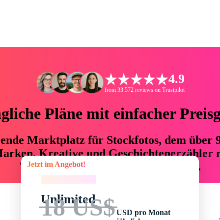
4.9
from 33.572 reviews on Trustpilot
liche Pläne mit einfacher Preis
hrende Marktplatz für Stockfotos, dem über
arken, Kreative und Geschichtenerzähler mi
Jetzt im Angebot!
76 % an Zeit und Budget einsparen.
Jetzt im Angebot!
Unlimited
18 US$
USD pro Monat