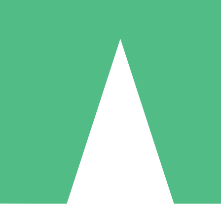
Individuelle Credit-Pakete
 nach Bedarf mit Download-Credits. Keine monatliche Verpflichtung er
1 Download
5 Downloads
10 Downloa
10
15
20
US$
00
US$
00
US$
0