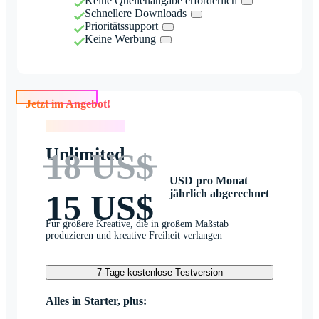
Keine Quellenangabe erforderlich
Schnellere Downloads
Prioritätssupport
Keine Werbung
Jetzt im Angebot!
Jetzt im Angebot!
Unlimited
18 US$
USD pro Monat
jährlich abgerechnet
15 US$
Für größere Kreative, die in großem Maßstab
produzieren und kreative Freiheit verlangen
7-Tage kostenlose Testversion
Alles in Starter, plus: