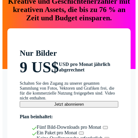
Kreative und Geschichtenerzähler mit
kreativen Assets, die bis zu 76 % an
Zeit und Budget einsparen.
Nur Bilder
9 US$
USD pro Monat jährlich
abgerechnet
Schalten Sie den Zugang zu unserer gesamten
Sammlung von Fotos, Vektoren und Grafiken frei, die
für die kommerzielle Nutzung freigegeben sind. Video
nicht enthalten.
Jetzt abonnieren
Plan beinhaltet:
Fünf Bild-Downloads pro Monat
Ein Paket pro Monat