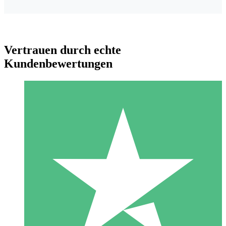
Vertrauen durch echte
Kundenbewertungen
Individuelle Credit-Pakete
Zahlen Sie nach Bedarf mit Download-Credits. Keine
monatliche Verpflichtung erforderlich.
1 Download
10
US$
00