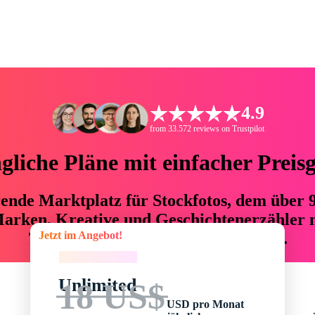
4.9
from 33.572 reviews on Trustpilot
liche Pläne mit einfacher Preis
hrende Marktplatz für Stockfotos, dem über
arken, Kreative und Geschichtenerzähler mi
Jetzt im Angebot!
76 % an Zeit und Budget einsparen.
Jetzt im Angebot!
Unlimited
18 US$
USD pro Monat