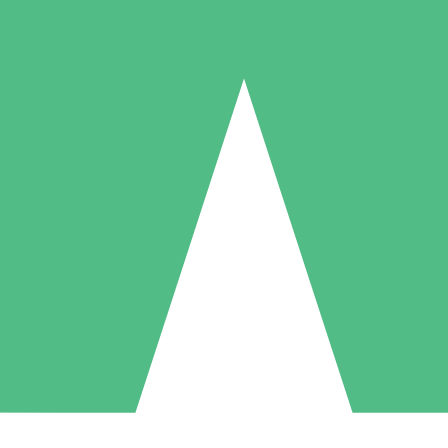
Individuelle Credit-Pakete
 nach Bedarf mit Download-Credits. Keine monatliche Verpflichtung er
1 Download
5 Downloads
10 Downloa
10
15
20
US$
00
US$
00
US$
0