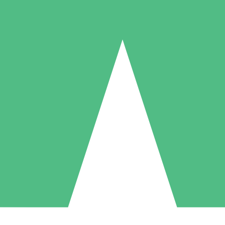
Individuelle Credit-Pakete
 nach Bedarf mit Download-Credits. Keine monatliche Verpflichtung er
1 Download
5 Downloads
10 Downloa
10
15
20
US$
00
US$
00
US$
0