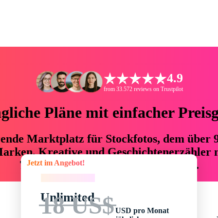
4.9
from 33.572 reviews on Trustpilot
liche Pläne mit einfacher Preis
hrende Marktplatz für Stockfotos, dem über
arken, Kreative und Geschichtenerzähler mi
Jetzt im Angebot!
76 % an Zeit und Budget einsparen.
Jetzt im Angebot!
Unlimited
18 US$
USD pro Monat