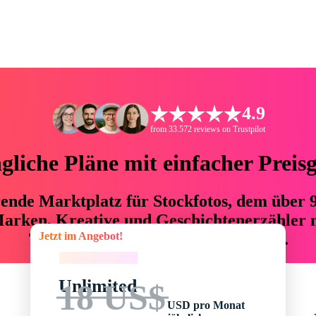
4.9
from 33.572 reviews on Trustpilot
liche Pläne mit einfacher Preis
hrende Marktplatz für Stockfotos, dem über
arken, Kreative und Geschichtenerzähler mi
Jetzt im Angebot!
76 % an Zeit und Budget einsparen.
Jetzt im Angebot!
Unlimited
18 US$
USD pro Monat