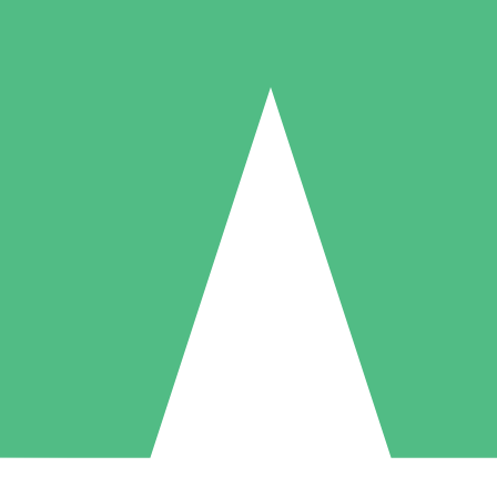
Individuelle Credit-Pakete
 nach Bedarf mit Download-Credits. Keine monatliche Verpflichtung er
1 Download
5 Downloads
10 Downloa
10
15
20
US$
00
US$
00
US$
0