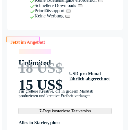
Keine Quellenangabe erforderlich
Schnellere Downloads
Prioritätssupport
Keine Werbung
Jetzt im Angebot!
Jetzt im Angebot!
Unlimited
18 US$
USD pro Monat
jährlich abgerechnet
15 US$
Für größere Kreative, die in großem Maßstab
produzieren und kreative Freiheit verlangen
7-Tage kostenlose Testversion
Alles in Starter, plus: