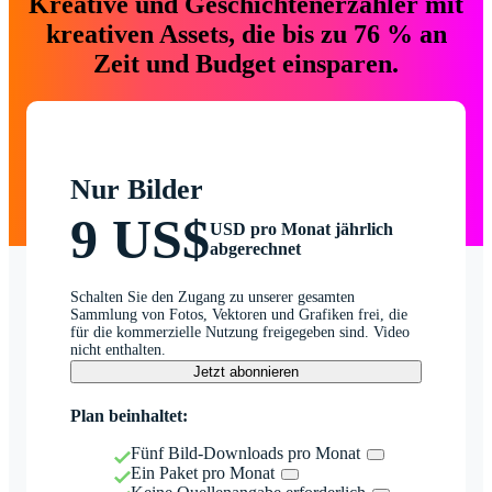
Kreative und Geschichtenerzähler mit
kreativen Assets, die bis zu 76 % an
Zeit und Budget einsparen.
Nur Bilder
9 US$
USD pro Monat jährlich
abgerechnet
Schalten Sie den Zugang zu unserer gesamten
Sammlung von Fotos, Vektoren und Grafiken frei, die
für die kommerzielle Nutzung freigegeben sind. Video
nicht enthalten.
Jetzt abonnieren
Plan beinhaltet:
Fünf Bild-Downloads pro Monat
Ein Paket pro Monat