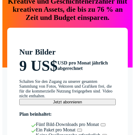
Kreative und Geschichtenerzähler mit
kreativen Assets, die bis zu 76 % an
Zeit und Budget einsparen.
Nur Bilder
9 US$
USD pro Monat jährlich
abgerechnet
Schalten Sie den Zugang zu unserer gesamten
Sammlung von Fotos, Vektoren und Grafiken frei, die
für die kommerzielle Nutzung freigegeben sind. Video
nicht enthalten.
Jetzt abonnieren
Plan beinhaltet:
Fünf Bild-Downloads pro Monat
Ein Paket pro Monat