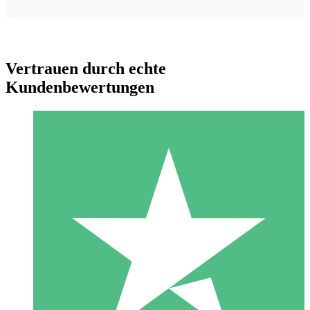
Vertrauen durch echte
Kundenbewertungen
Individuelle Credit-Pakete
Zahlen Sie nach Bedarf mit Download-Credits. Keine
monatliche Verpflichtung erforderlich.
1 Download
10
US$
00