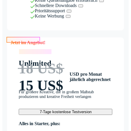
Keine Quellenangabe erforderlich
Schnellere Downloads
Prioritätssupport
Keine Werbung
Jetzt im Angebot!
Jetzt im Angebot!
Unlimited
18 US$
USD pro Monat
jährlich abgerechnet
15 US$
Für größere Kreative, die in großem Maßstab
produzieren und kreative Freiheit verlangen
7-Tage kostenlose Testversion
Alles in Starter, plus: