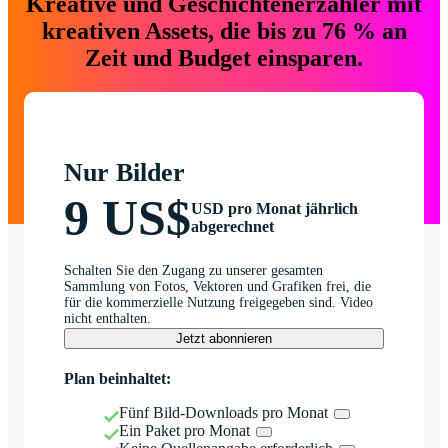
Kreative und Geschichtenerzähler mit
kreativen Assets, die bis zu 76 % an
Zeit und Budget einsparen.
Nur Bilder
9 US$
USD pro Monat jährlich
abgerechnet
Schalten Sie den Zugang zu unserer gesamten
Sammlung von Fotos, Vektoren und Grafiken frei, die
für die kommerzielle Nutzung freigegeben sind. Video
nicht enthalten.
Jetzt abonnieren
Plan beinhaltet:
Fünf Bild-Downloads pro Monat
Ein Paket pro Monat