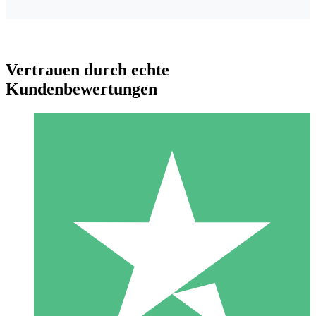
Vertrauen durch echte
Kundenbewertungen
Individuelle Credit-Pakete
Zahlen Sie nach Bedarf mit Download-Credits. Keine
monatliche Verpflichtung erforderlich.
1 Download
10
US$
00