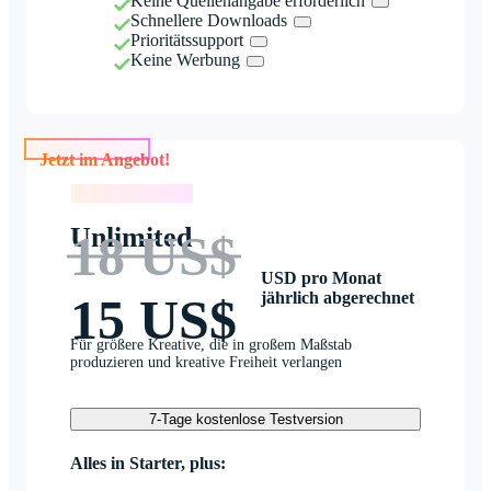
Keine Quellenangabe erforderlich
Schnellere Downloads
Prioritätssupport
Keine Werbung
Jetzt im Angebot!
Jetzt im Angebot!
Unlimited
18 US$
USD pro Monat
jährlich abgerechnet
15 US$
Für größere Kreative, die in großem Maßstab
produzieren und kreative Freiheit verlangen
7-Tage kostenlose Testversion
Alles in Starter, plus: