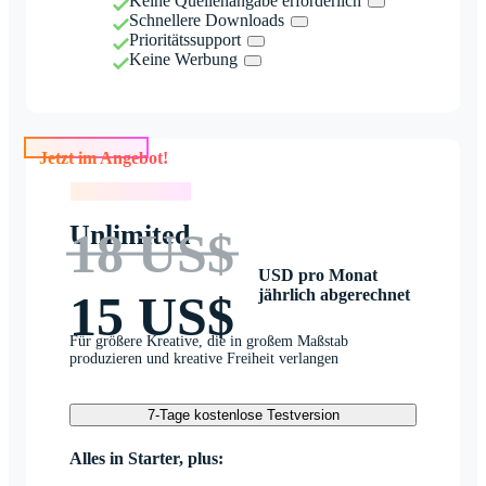
Keine Quellenangabe erforderlich
Schnellere Downloads
Prioritätssupport
Keine Werbung
Jetzt im Angebot!
Jetzt im Angebot!
Unlimited
18 US$
USD pro Monat
jährlich abgerechnet
15 US$
Für größere Kreative, die in großem Maßstab
produzieren und kreative Freiheit verlangen
7-Tage kostenlose Testversion
Alles in Starter, plus: