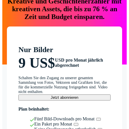
Kreative und Geschichtenerzähler mit
kreativen Assets, die bis zu 76 % an
Zeit und Budget einsparen.
Nur Bilder
9 US$
USD pro Monat jährlich
abgerechnet
Schalten Sie den Zugang zu unserer gesamten
Sammlung von Fotos, Vektoren und Grafiken frei, die
für die kommerzielle Nutzung freigegeben sind. Video
nicht enthalten.
Jetzt abonnieren
Plan beinhaltet:
Fünf Bild-Downloads pro Monat
Ein Paket pro Monat