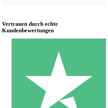
Vertrauen durch echte
Kundenbewertungen
Individuelle Credit-Pakete
Zahlen Sie nach Bedarf mit Download-Credits. Keine
monatliche Verpflichtung erforderlich.
1 Download
10
US$
00