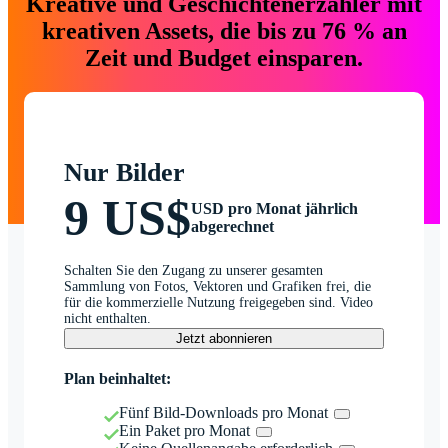
Kreative und Geschichtenerzähler mit
kreativen Assets, die bis zu 76 % an
Zeit und Budget einsparen.
Nur Bilder
9 US$
USD pro Monat jährlich
abgerechnet
Schalten Sie den Zugang zu unserer gesamten
Sammlung von Fotos, Vektoren und Grafiken frei, die
für die kommerzielle Nutzung freigegeben sind. Video
nicht enthalten.
Jetzt abonnieren
Plan beinhaltet:
Fünf Bild-Downloads pro Monat
Ein Paket pro Monat