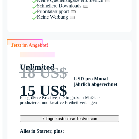
Keine Quellenangabe erforderlich
Schnellere Downloads
Prioritätssupport
Keine Werbung
Jetzt im Angebot!
Jetzt im Angebot!
Unlimited
18 US$
USD pro Monat
jährlich abgerechnet
15 US$
Für größere Kreative, die in großem Maßstab
produzieren und kreative Freiheit verlangen
7-Tage kostenlose Testversion
Alles in Starter, plus: