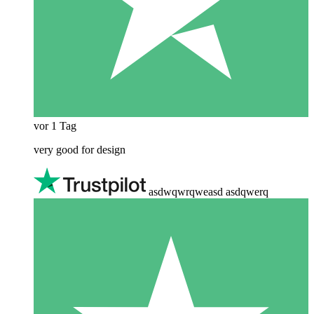
vor 1 Tag
very good for design
asdwqwrqweasd asdqwerq