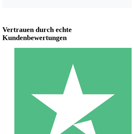
Vertrauen durch echte
Kundenbewertungen
Individuelle Credit-Pakete
Zahlen Sie nach Bedarf mit Download-Credits. Keine
monatliche Verpflichtung erforderlich.
1 Download
10
US$
00