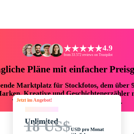
4.9
from 33.572 reviews on Trustpilot
liche Pläne mit einfacher Preis
hrende Marktplatz für Stockfotos, dem über
arken, Kreative und Geschichtenerzähler mi
Jetzt im Angebot!
76 % an Zeit und Budget einsparen.
Jetzt im Angebot!
Unlimited
18 US$
USD pro Monat