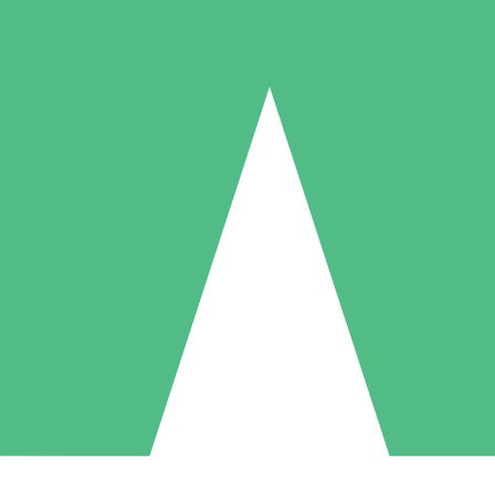
Individuelle Credit-Pakete
 nach Bedarf mit Download-Credits. Keine monatliche Verpflichtung er
1 Download
5 Downloads
10 Downloa
10
15
20
US$
00
US$
00
US$
0