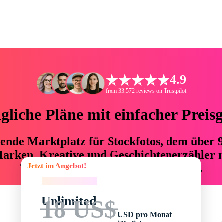
4.9
from 33.572 reviews on Trustpilot
liche Pläne mit einfacher Preis
hrende Marktplatz für Stockfotos, dem über
arken, Kreative und Geschichtenerzähler mi
Jetzt im Angebot!
76 % an Zeit und Budget einsparen.
Jetzt im Angebot!
Unlimited
18 US$
USD pro Monat