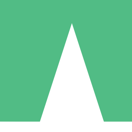
Individuelle Credit-Pakete
 nach Bedarf mit Download-Credits. Keine monatliche Verpflichtung er
1 Download
5 Downloads
10 Downloa
10
15
20
US$
00
US$
00
US$
0