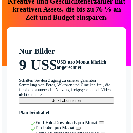
Kreative und Geschichtenerzähler mit
kreativen Assets, die bis zu 76 % an
Zeit und Budget einsparen.
Nur Bilder
9 US$
USD pro Monat jährlich
abgerechnet
Schalten Sie den Zugang zu unserer gesamten
Sammlung von Fotos, Vektoren und Grafiken frei, die
für die kommerzielle Nutzung freigegeben sind. Video
nicht enthalten.
Jetzt abonnieren
Plan beinhaltet:
Fünf Bild-Downloads pro Monat
Ein Paket pro Monat