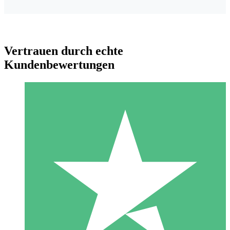
Vertrauen durch echte
Kundenbewertungen
Individuelle Credit-Pakete
Zahlen Sie nach Bedarf mit Download-Credits. Keine
monatliche Verpflichtung erforderlich.
1 Download
10
US$
00