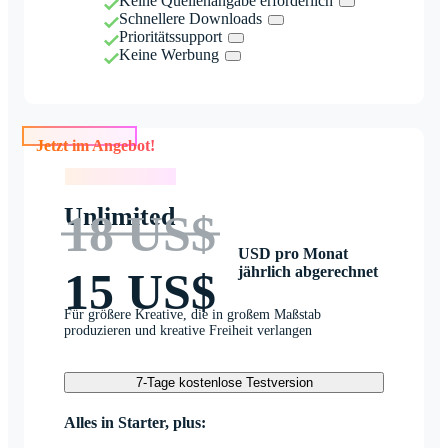
Keine Quellenangabe erforderlich
Schnellere Downloads
Prioritätssupport
Keine Werbung
Jetzt im Angebot!
Jetzt im Angebot!
Unlimited
18 US$
USD pro Monat
jährlich abgerechnet
15 US$
Für größere Kreative, die in großem Maßstab
produzieren und kreative Freiheit verlangen
7-Tage kostenlose Testversion
Alles in Starter, plus: