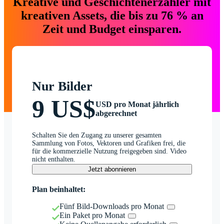
Kreative und Geschichtenerzähler mit
kreativen Assets, die bis zu 76 % an
Zeit und Budget einsparen.
Nur Bilder
9 US$
USD pro Monat jährlich
abgerechnet
Schalten Sie den Zugang zu unserer gesamten
Sammlung von Fotos, Vektoren und Grafiken frei, die
für die kommerzielle Nutzung freigegeben sind. Video
nicht enthalten.
Jetzt abonnieren
Plan beinhaltet:
Fünf Bild-Downloads pro Monat
Ein Paket pro Monat