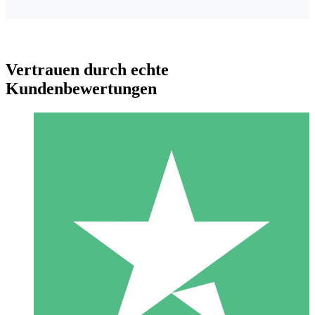
Vertrauen durch echte
Kundenbewertungen
Individuelle Credit-Pakete
Zahlen Sie nach Bedarf mit Download-Credits. Keine
monatliche Verpflichtung erforderlich.
1 Download
10
US$
00