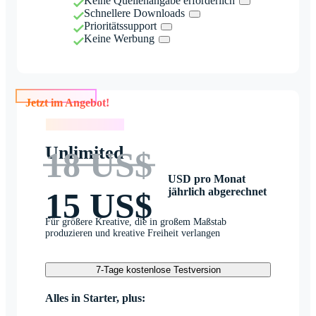
Keine Quellenangabe erforderlich
Schnellere Downloads
Prioritätssupport
Keine Werbung
Jetzt im Angebot!
Jetzt im Angebot!
Unlimited
18 US$
USD pro Monat
jährlich abgerechnet
15 US$
Für größere Kreative, die in großem Maßstab
produzieren und kreative Freiheit verlangen
7-Tage kostenlose Testversion
Alles in Starter, plus: