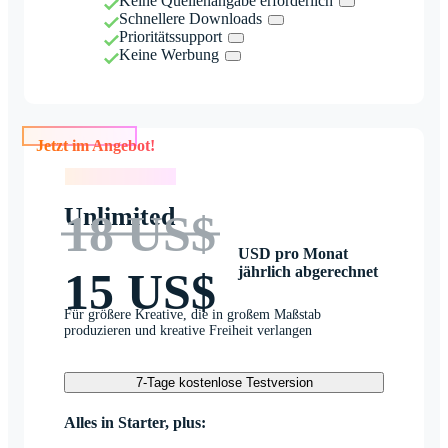
Keine Quellenangabe erforderlich
Schnellere Downloads
Prioritätssupport
Keine Werbung
Jetzt im Angebot!
Jetzt im Angebot!
Unlimited
18 US$
USD pro Monat
jährlich abgerechnet
15 US$
Für größere Kreative, die in großem Maßstab
produzieren und kreative Freiheit verlangen
7-Tage kostenlose Testversion
Alles in Starter, plus: