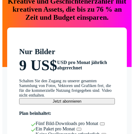
Kreative und Geschichtenerzähler mit
kreativen Assets, die bis zu 76 % an
Zeit und Budget einsparen.
Nur Bilder
9 US$
USD pro Monat jährlich
abgerechnet
Schalten Sie den Zugang zu unserer gesamten
Sammlung von Fotos, Vektoren und Grafiken frei, die
für die kommerzielle Nutzung freigegeben sind. Video
nicht enthalten.
Jetzt abonnieren
Plan beinhaltet:
Fünf Bild-Downloads pro Monat
Ein Paket pro Monat