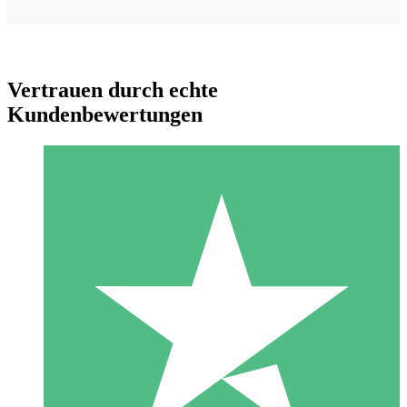
Vertrauen durch echte
Kundenbewertungen
Individuelle Credit-Pakete
Zahlen Sie nach Bedarf mit Download-Credits. Keine
monatliche Verpflichtung erforderlich.
1 Download
10
US$
00