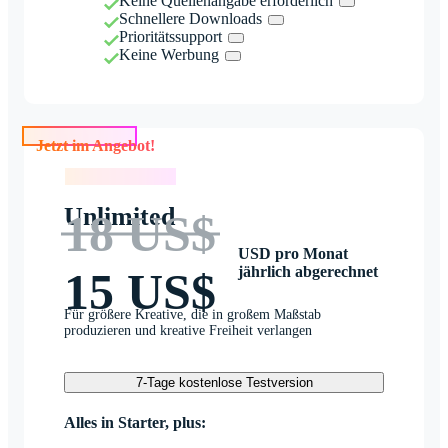
Keine Quellenangabe erforderlich
Schnellere Downloads
Prioritätssupport
Keine Werbung
Jetzt im Angebot!
Jetzt im Angebot!
Unlimited
18 US$
USD pro Monat
jährlich abgerechnet
15 US$
Für größere Kreative, die in großem Maßstab
produzieren und kreative Freiheit verlangen
7-Tage kostenlose Testversion
Alles in Starter, plus: