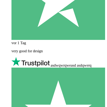
vor 1 Tag
very good for design
asdwqwrqweasd asdqwerq