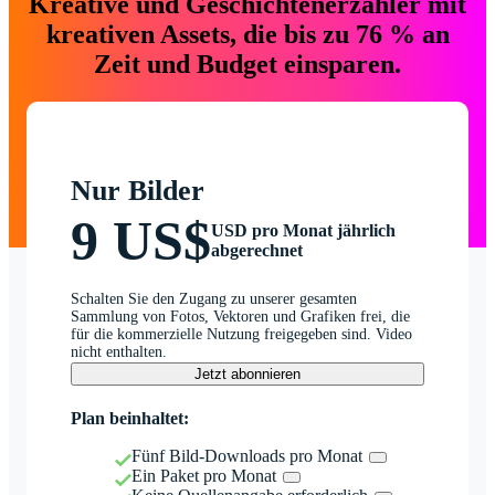
Kreative und Geschichtenerzähler mit
kreativen Assets, die bis zu 76 % an
Zeit und Budget einsparen.
Nur Bilder
9 US$
USD pro Monat jährlich
abgerechnet
Schalten Sie den Zugang zu unserer gesamten
Sammlung von Fotos, Vektoren und Grafiken frei, die
für die kommerzielle Nutzung freigegeben sind. Video
nicht enthalten.
Jetzt abonnieren
Plan beinhaltet:
Fünf Bild-Downloads pro Monat
Ein Paket pro Monat