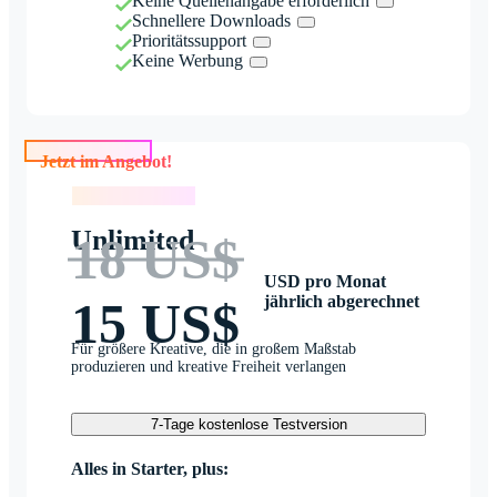
Keine Quellenangabe erforderlich
Schnellere Downloads
Prioritätssupport
Keine Werbung
Jetzt im Angebot!
Jetzt im Angebot!
Unlimited
18 US$
USD pro Monat
jährlich abgerechnet
15 US$
Für größere Kreative, die in großem Maßstab
produzieren und kreative Freiheit verlangen
7-Tage kostenlose Testversion
Alles in Starter, plus: