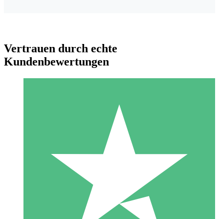
Vertrauen durch echte
Kundenbewertungen
Individuelle Credit-Pakete
Zahlen Sie nach Bedarf mit Download-Credits. Keine
monatliche Verpflichtung erforderlich.
1 Download
10
US$
00