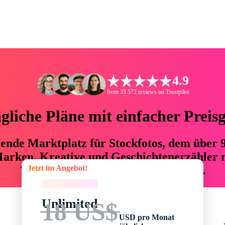
4.9
from 33.572 reviews on Trustpilot
liche Pläne mit einfacher Preis
hrende Marktplatz für Stockfotos, dem über
arken, Kreative und Geschichtenerzähler mi
Jetzt im Angebot!
76 % an Zeit und Budget einsparen.
Jetzt im Angebot!
Unlimited
18 US$
USD pro Monat