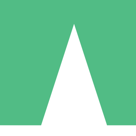
Individuelle Credit-Pakete
 nach Bedarf mit Download-Credits. Keine monatliche Verpflichtung er
1 Download
5 Downloads
10 Downloa
10
15
20
US$
00
US$
00
US$
0