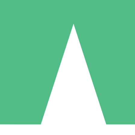
Individuelle Credit-Pakete
 nach Bedarf mit Download-Credits. Keine monatliche Verpflichtung er
1 Download
5 Downloads
10 Downloa
10
15
20
US$
00
US$
00
US$
0