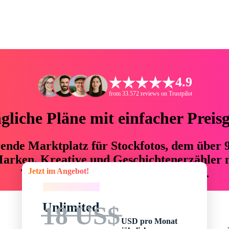
4.9
from 33.572 reviews on Trustpilot
liche Pläne mit einfacher Preis
hrende Marktplatz für Stockfotos, dem über
arken, Kreative und Geschichtenerzähler mi
Jetzt im Angebot!
76 % an Zeit und Budget einsparen.
Jetzt im Angebot!
Unlimited
18 US$
USD pro Monat