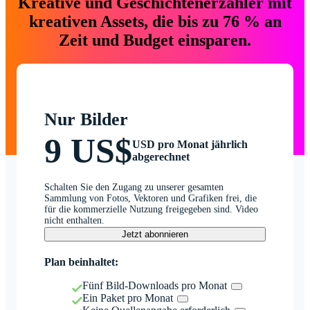
Kreative und Geschichtenerzähler mit
kreativen Assets, die bis zu 76 % an
Zeit und Budget einsparen.
Nur Bilder
9 US$
USD pro Monat jährlich
abgerechnet
Schalten Sie den Zugang zu unserer gesamten
Sammlung von Fotos, Vektoren und Grafiken frei, die
für die kommerzielle Nutzung freigegeben sind. Video
nicht enthalten.
Jetzt abonnieren
Plan beinhaltet:
Fünf Bild-Downloads pro Monat
Ein Paket pro Monat