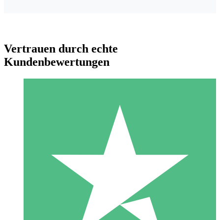
Vertrauen durch echte
Kundenbewertungen
Individuelle Credit-Pakete
Zahlen Sie nach Bedarf mit Download-Credits. Keine
monatliche Verpflichtung erforderlich.
1 Download
10
US$
00