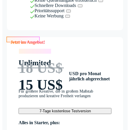
Keine Quellenangabe erforderlich
Schnellere Downloads
Prioritätssupport
Keine Werbung
Jetzt im Angebot!
Jetzt im Angebot!
Unlimited
18 US$
USD pro Monat
jährlich abgerechnet
15 US$
Für größere Kreative, die in großem Maßstab
produzieren und kreative Freiheit verlangen
7-Tage kostenlose Testversion
Alles in Starter, plus: