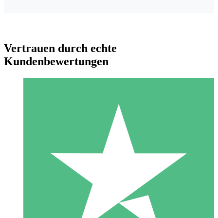
Vertrauen durch echte
Kundenbewertungen
Individuelle Credit-Pakete
Zahlen Sie nach Bedarf mit Download-Credits. Keine
monatliche Verpflichtung erforderlich.
1 Download
10
US$
00