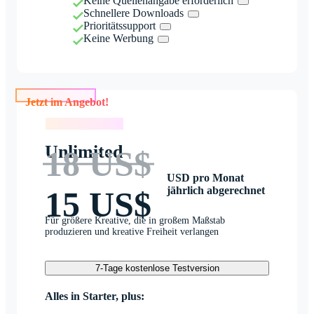
Keine Quellenangabe erforderlich
Schnellere Downloads
Prioritätssupport
Keine Werbung
Jetzt im Angebot!
Jetzt im Angebot!
Unlimited
18 US$
USD pro Monat
jährlich abgerechnet
15 US$
Für größere Kreative, die in großem Maßstab
produzieren und kreative Freiheit verlangen
7-Tage kostenlose Testversion
Alles in Starter, plus: