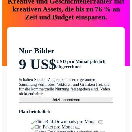
Kreative und Geschichtenerzähler mit
kreativen Assets, die bis zu 76 % an
Zeit und Budget einsparen.
Nur Bilder
9 US$
USD pro Monat jährlich
abgerechnet
Schalten Sie den Zugang zu unserer gesamten
Sammlung von Fotos, Vektoren und Grafiken frei, die
für die kommerzielle Nutzung freigegeben sind. Video
nicht enthalten.
Jetzt abonnieren
Plan beinhaltet:
Fünf Bild-Downloads pro Monat
Ein Paket pro Monat