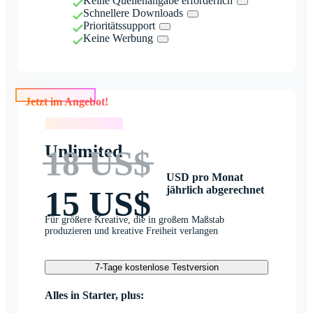
Keine Quellenangabe erforderlich
Schnellere Downloads
Prioritätssupport
Keine Werbung
Jetzt im Angebot!
Jetzt im Angebot!
Unlimited
18 US$
USD pro Monat
jährlich abgerechnet
15 US$
Für größere Kreative, die in großem Maßstab
produzieren und kreative Freiheit verlangen
7-Tage kostenlose Testversion
Alles in Starter, plus: