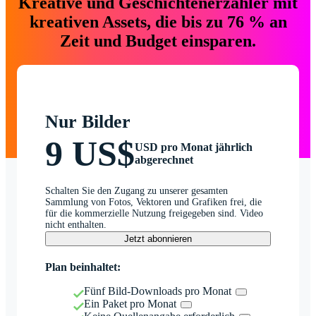
Kreative und Geschichtenerzähler mit
kreativen Assets, die bis zu 76 % an
Zeit und Budget einsparen.
Nur Bilder
9 US$
USD pro Monat jährlich
abgerechnet
Schalten Sie den Zugang zu unserer gesamten
Sammlung von Fotos, Vektoren und Grafiken frei, die
für die kommerzielle Nutzung freigegeben sind. Video
nicht enthalten.
Jetzt abonnieren
Plan beinhaltet:
Fünf Bild-Downloads pro Monat
Ein Paket pro Monat