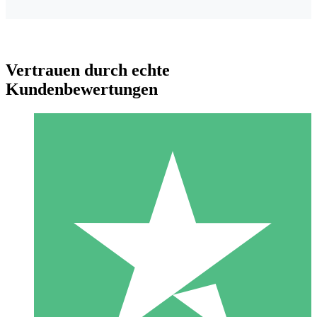
Vertrauen durch echte
Kundenbewertungen
Individuelle Credit-Pakete
Zahlen Sie nach Bedarf mit Download-Credits. Keine
monatliche Verpflichtung erforderlich.
1 Download
10
US$
00