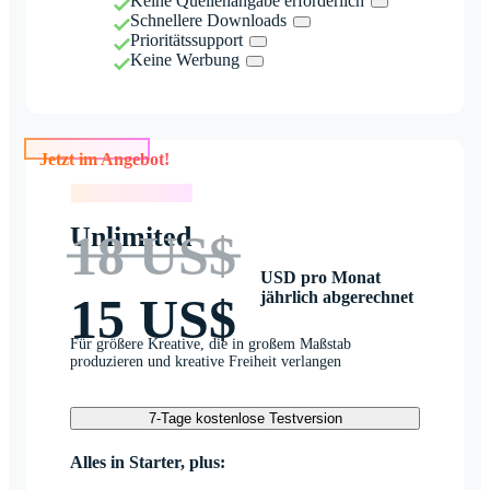
Keine Quellenangabe erforderlich
Schnellere Downloads
Prioritätssupport
Keine Werbung
Jetzt im Angebot!
Jetzt im Angebot!
Unlimited
18 US$
USD pro Monat
jährlich abgerechnet
15 US$
Für größere Kreative, die in großem Maßstab
produzieren und kreative Freiheit verlangen
7-Tage kostenlose Testversion
Alles in Starter, plus: