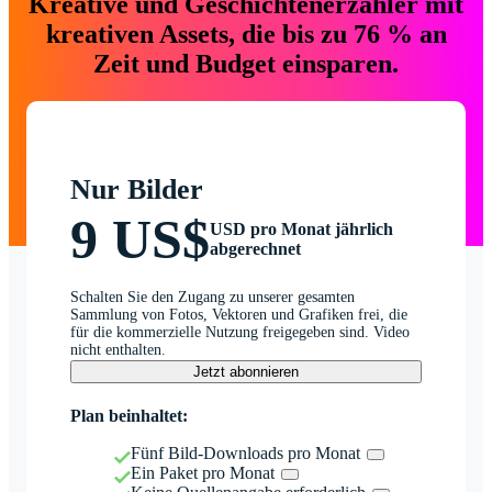
Kreative und Geschichtenerzähler mit
kreativen Assets, die bis zu 76 % an
Zeit und Budget einsparen.
Nur Bilder
9 US$
USD pro Monat jährlich
abgerechnet
Schalten Sie den Zugang zu unserer gesamten
Sammlung von Fotos, Vektoren und Grafiken frei, die
für die kommerzielle Nutzung freigegeben sind. Video
nicht enthalten.
Jetzt abonnieren
Plan beinhaltet:
Fünf Bild-Downloads pro Monat
Ein Paket pro Monat