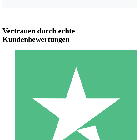
Vertrauen durch echte
Kundenbewertungen
Individuelle Credit-Pakete
Zahlen Sie nach Bedarf mit Download-Credits. Keine
monatliche Verpflichtung erforderlich.
1 Download
10
US$
00