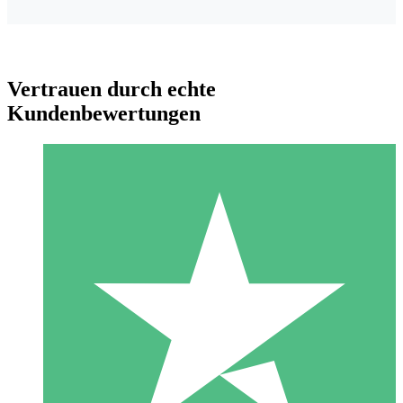
Vertrauen durch echte
Kundenbewertungen
Individuelle Credit-Pakete
Zahlen Sie nach Bedarf mit Download-Credits. Keine
monatliche Verpflichtung erforderlich.
1 Download
10
US$
00