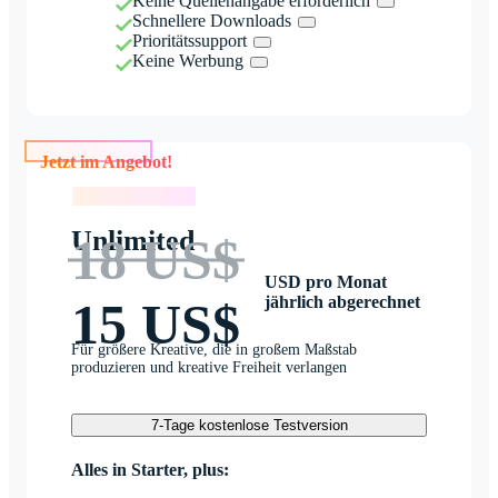
Keine Quellenangabe erforderlich
Schnellere Downloads
Prioritätssupport
Keine Werbung
Jetzt im Angebot!
Jetzt im Angebot!
Unlimited
18 US$
USD pro Monat
jährlich abgerechnet
15 US$
Für größere Kreative, die in großem Maßstab
produzieren und kreative Freiheit verlangen
7-Tage kostenlose Testversion
Alles in Starter, plus: