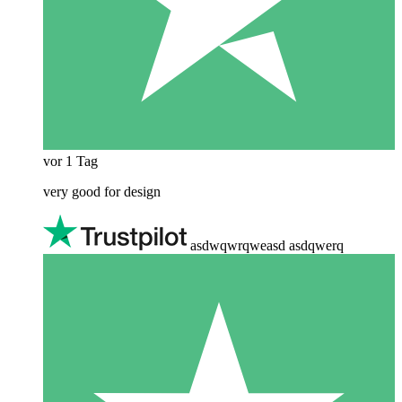
vor 1 Tag
very good for design
asdwqwrqweasd asdqwerq