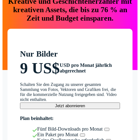
Kreative und Geschichtenerzähler mit
kreativen Assets, die bis zu 76 % an
Zeit und Budget einsparen.
Nur Bilder
9 US$
USD pro Monat jährlich
abgerechnet
Schalten Sie den Zugang zu unserer gesamten
Sammlung von Fotos, Vektoren und Grafiken frei, die
für die kommerzielle Nutzung freigegeben sind. Video
nicht enthalten.
Jetzt abonnieren
Plan beinhaltet:
Fünf Bild-Downloads pro Monat
Ein Paket pro Monat