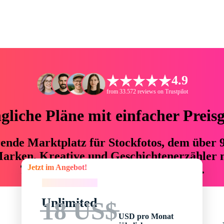
4.9
from 33.572 reviews on Trustpilot
liche Pläne mit einfacher Preis
hrende Marktplatz für Stockfotos, dem über
arken, Kreative und Geschichtenerzähler mi
Jetzt im Angebot!
76 % an Zeit und Budget einsparen.
Jetzt im Angebot!
Unlimited
18 US$
USD pro Monat