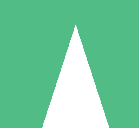
Individuelle Credit-Pakete
 nach Bedarf mit Download-Credits. Keine monatliche Verpflichtung er
1 Download
5 Downloads
10 Downloa
10
15
20
US$
00
US$
00
US$
0