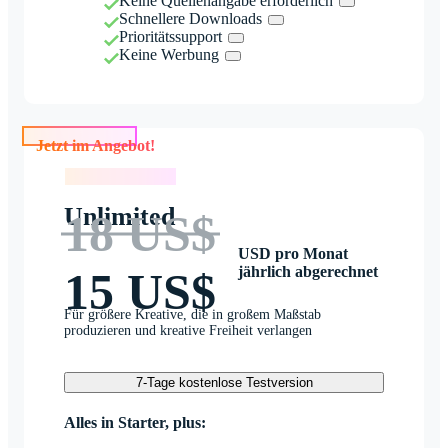
Keine Quellenangabe erforderlich
Schnellere Downloads
Prioritätssupport
Keine Werbung
Jetzt im Angebot!
Jetzt im Angebot!
Unlimited
18 US$
USD pro Monat
jährlich abgerechnet
15 US$
Für größere Kreative, die in großem Maßstab
produzieren und kreative Freiheit verlangen
7-Tage kostenlose Testversion
Alles in Starter, plus: