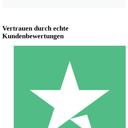
Vertrauen durch echte
Kundenbewertungen
Individuelle Credit-Pakete
Zahlen Sie nach Bedarf mit Download-Credits. Keine
monatliche Verpflichtung erforderlich.
1 Download
10
US$
00