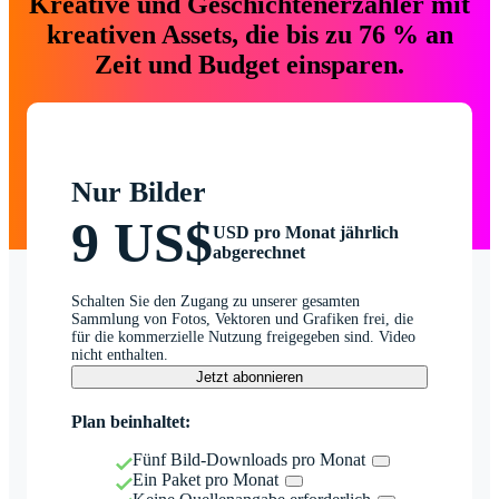
Kreative und Geschichtenerzähler mit
kreativen Assets, die bis zu 76 % an
Zeit und Budget einsparen.
Nur Bilder
9 US$
USD pro Monat jährlich
abgerechnet
Schalten Sie den Zugang zu unserer gesamten
Sammlung von Fotos, Vektoren und Grafiken frei, die
für die kommerzielle Nutzung freigegeben sind. Video
nicht enthalten.
Jetzt abonnieren
Plan beinhaltet:
Fünf Bild-Downloads pro Monat
Ein Paket pro Monat