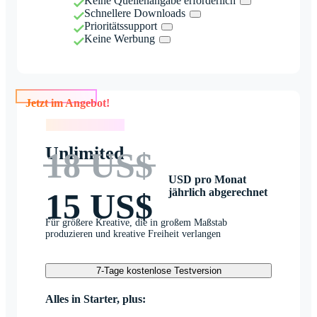
Keine Quellenangabe erforderlich
Schnellere Downloads
Prioritätssupport
Keine Werbung
Jetzt im Angebot!
Jetzt im Angebot!
Unlimited
18 US$
USD pro Monat
jährlich abgerechnet
15 US$
Für größere Kreative, die in großem Maßstab
produzieren und kreative Freiheit verlangen
7-Tage kostenlose Testversion
Alles in Starter, plus: