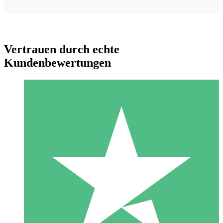
Vertrauen durch echte
Kundenbewertungen
Individuelle Credit-Pakete
Zahlen Sie nach Bedarf mit Download-Credits. Keine
monatliche Verpflichtung erforderlich.
1 Download
10
US$
00