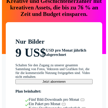
Kreative und Geschichtenerzähler mit
kreativen Assets, die bis zu 76 % an
Zeit und Budget einsparen.
Nur Bilder
9 US$
USD pro Monat jährlich
abgerechnet
Schalten Sie den Zugang zu unserer gesamten
Sammlung von Fotos, Vektoren und Grafiken frei, die
für die kommerzielle Nutzung freigegeben sind. Video
nicht enthalten.
Jetzt abonnieren
Plan beinhaltet:
Fünf Bild-Downloads pro Monat
Ein Paket pro Monat