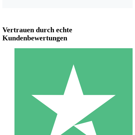
Vertrauen durch echte
Kundenbewertungen
Individuelle Credit-Pakete
Zahlen Sie nach Bedarf mit Download-Credits. Keine
monatliche Verpflichtung erforderlich.
1 Download
10
US$
00