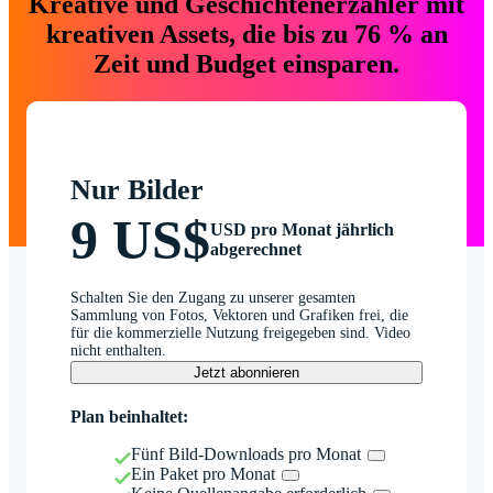
Kreative und Geschichtenerzähler mit
kreativen Assets, die bis zu 76 % an
Zeit und Budget einsparen.
Nur Bilder
9 US$
USD pro Monat jährlich
abgerechnet
Schalten Sie den Zugang zu unserer gesamten
Sammlung von Fotos, Vektoren und Grafiken frei, die
für die kommerzielle Nutzung freigegeben sind. Video
nicht enthalten.
Jetzt abonnieren
Plan beinhaltet:
Fünf Bild-Downloads pro Monat
Ein Paket pro Monat