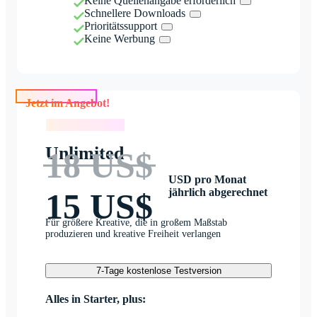
Keine Quellenangabe erforderlich
Schnellere Downloads
Prioritätssupport
Keine Werbung
Jetzt im Angebot!
Jetzt im Angebot!
Unlimited
18 US$
USD pro Monat
jährlich abgerechnet
15 US$
Für größere Kreative, die in großem Maßstab
produzieren und kreative Freiheit verlangen
7-Tage kostenlose Testversion
Alles in Starter, plus: